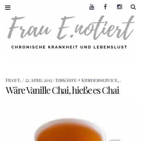
Youtube
Facebook
Instagra
S
FRAU E. NOTIERT
CHRONISCHE
KRANKHEIT +
LEBENSLUST
Frau E.
22. April 2012
Einkäufe + Kundenservice
,
.
Wäre Vanille Chai, hieße es Chai