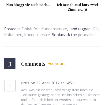
Nun bloggt sie auch noch...
Ich tausch' mal kurz zwei
Zimmer.. (1)
Posted in
Einkäufe + Kundenservice
,
.
and tagged
-OH
,
Kolumnen
,
Kundenservice
. Bookmark the
permalink
.
3
Comments
Add yours
on 22. April 2012 at 14:51
Britta
1
Ach, was bin ich froh, dass wir gestern noch die
Tee-Kurve gekriegt haben. Ich bin selten so schlecht
und unfreundlich bedient worden, da nützen auch
die Design-Tapeten und -Lampen nix.