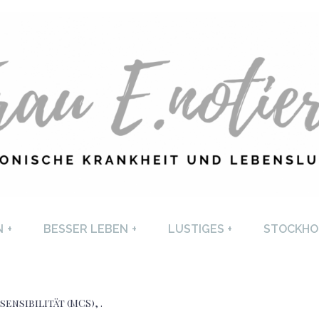
U E. NOTIERT
CHRONISCHE KRANKHEI
N
+
BESSER LEBEN
+
LUSTIGES
+
STOCKHO
LEBENSLUST
sensibilität (MCS)
,
.