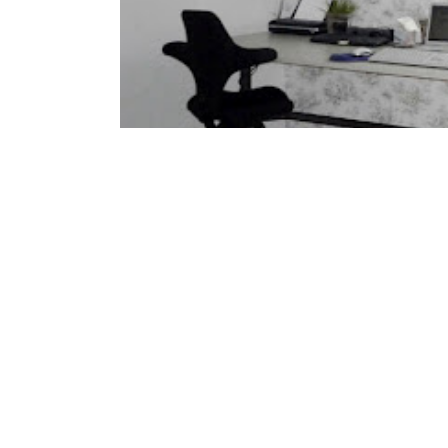
Nun hätte ich doch beinahe versäumt, 
Renovierungsstory verfolgt haben, da