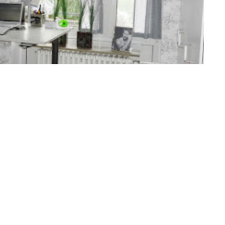
allen Lesern, die so tapfer meine
s Ergebnis zu zeigen.