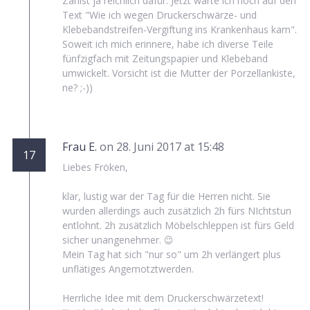
Zahlst ja reichlich dafür. Jetzt warte ich noch auf den
Text "Wie ich wegen Druckerschwärze- und
Klebebandstreifen-Vergiftung ins Krankenhaus kam".
Soweit ich mich erinnere, habe ich diverse Teile
fünfzigfach mit Zeitungspapier und Klebeband
umwickelt. Vorsicht ist die Mutter der Porzellankiste,
ne? ;-))
Frau E.
on 28. Juni 2017 at 15:48
17
Liebes Fröken,
klar, lustig war der Tag für die Herren nicht. Sie
wurden allerdings auch zusätzlich 2h fürs NIchtstun
entlohnt. 2h zusätzlich Möbelschleppen ist fürs Geld
sicher unangenehmer. 😉
Mein Tag hat sich "nur so" um 2h verlängert plus
unflätiges Angemotztwerden.
Herrliche Idee mit dem Druckerschwärzetext!