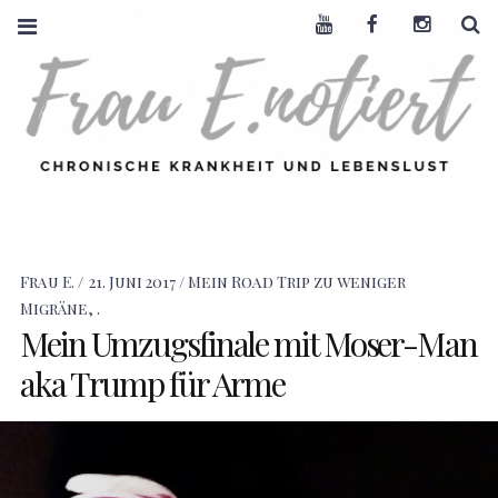
Youtube
Facebook
Instagra
S
FRAU E. NOTIERT
CHRONISCHE
KRANKHEIT +
LEBENSLUST
Frau E.
21. Juni 2017
Mein Road Trip zu weniger
Migräne
,
.
Mein Umzugsfinale mit Moser-Man
aka Trump für Arme