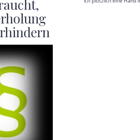
raucht,
ich plötzlich eine Hand 
erholung
erhindern
F