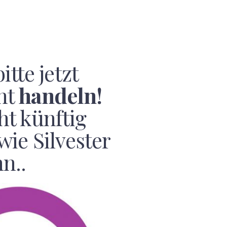
bitte jetzt
nt
handeln!
ht künftig
wie Silvester
n..