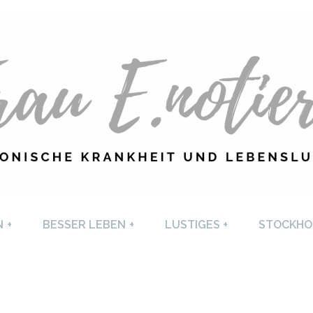
U E. NOTIERT
CHRONISCHE KRANKHEI
N
+
BESSER LEBEN
+
LUSTIGES
+
STOCKHO
LEBENSLUST