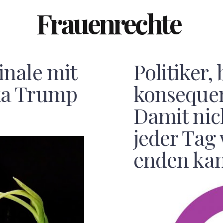
Frauenrechte
nale mit
Politiker, 
ka Trump
konseque
Damit nic
jeder Tag 
enden kan