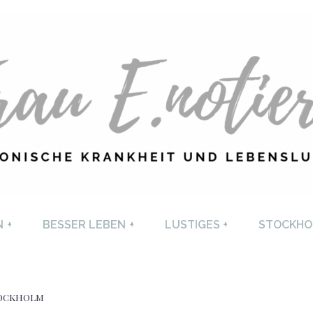
U E. NOTIERT
CHRONISCHE KRANKHEI
N
+
BESSER LEBEN
+
LUSTIGES
+
STOCKHO
LEBENSLUST
tockholm