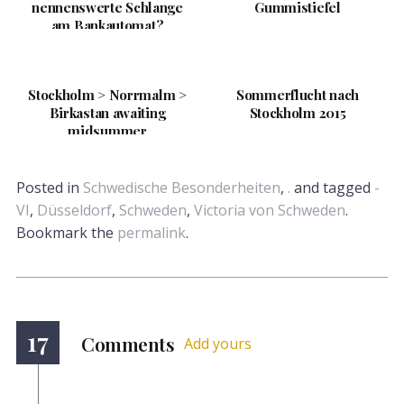
nennenswerte Schlange
Gummistiefel
am Bankautomat?
Stockholm > Norrmalm >
Sommerflucht nach
Birkastan awaiting
Stockholm 2015
midsummer
Posted in
Schwedische Besonderheiten
,
.
and tagged
-
VI
,
Düsseldorf
,
Schweden
,
Victoria von Schweden
.
Bookmark the
permalink
.
17
Comments
Add yours