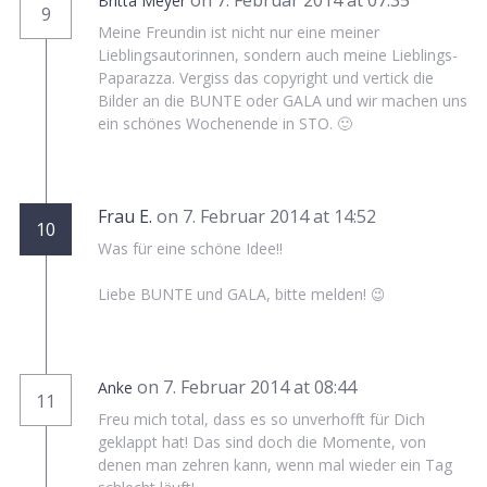
on 7. Februar 2014 at 07:35
Britta Meyer
9
Meine Freundin ist nicht nur eine meiner
Lieblingsautorinnen, sondern auch meine Lieblings-
Paparazza. Vergiss das copyright und vertick die
Bilder an die BUNTE oder GALA und wir machen uns
ein schönes Wochenende in STO. 🙂
Frau E.
on 7. Februar 2014 at 14:52
10
Was für eine schöne Idee!!
Liebe BUNTE und GALA, bitte melden! 😉
on 7. Februar 2014 at 08:44
Anke
11
Freu mich total, dass es so unverhofft für Dich
geklappt hat! Das sind doch die Momente, von
denen man zehren kann, wenn mal wieder ein Tag