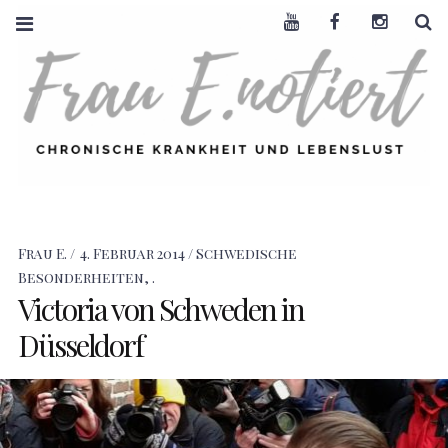
Youtube
Facebook
Instagra
S
FRAU E. NOTIERT
CHRONISCHE
KRANKHEIT +
LEBENSLUST
Frau E.
4. Februar 2014
Schwedische
Besonderheiten
,
.
Victoria von Schweden in
Düsseldorf