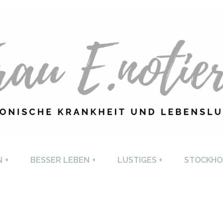
U E. NOTIERT
CHRONISCHE KRANKHEI
N
+
BESSER LEBEN
+
LUSTIGES
+
STOCKHO
LEBENSLUST