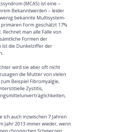
gssyndrom (MCAS) ist eine –
 ihrem Bekanntwerden – leider
n wenig bekannte Multisystem-
r primären Form geschätzt 17%
. Rechnet man alle Fälle von
ämtliche Formen der
ist die Dunkelziffer der
h.
hter wird sie aber oft nicht
sozusagen die Mutter von vielen
zum Beispiel Fibromyalgie,
erstitielle Zystitis,
gsmittelunverträglichkeiten,
e ich auch inzwischen 7 Jahren
m Jahr 2013 immer wieder, wenn
inen chronischen Schmerzen