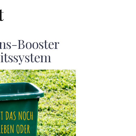
t
ns-Booster
itssystem
F