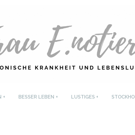
U E. NOTIERT
CHRONISCHE KRANKHEI
N
+
BESSER LEBEN
+
LUSTIGES
+
STOCKHO
LEBENSLUST