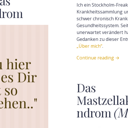
as
Ich ein Stockholm-Freak
drom
Krankheitssammlung und
schwer chronisch Krank
Gesundheitssystem. Sei
unerwartet verändert ha
Gedanken zu dieser Entw
„Über mich“
.
F
Continue reading
→
Das
Mastzella
ndrom
(M