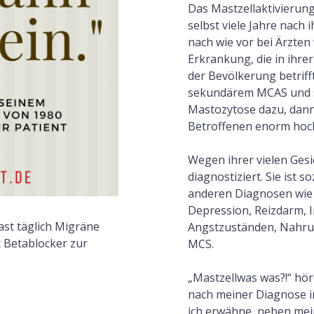
F
Das Mastzellaktivierun
selbst viele Jahre nach
nach wie vor bei Ärzte
Erkrankung, die in ihre
der Bevölkerung betrifft
sekundärem MCAS und s
Mastozytose dazu, dann 
Betroffenen enorm hoc
Wegen ihrer vielen Gesic
diagnostiziert. Sie ist 
anderen Diagnosen wie 
Depression, Reizdarm, Int
ast täglich Migräne
Angstzuständen, Nahrun
t Betablocker zur
MCS.
„Mastzellwas was?!“ hör
nach meiner Diagnose i
ich erwähne, neben me