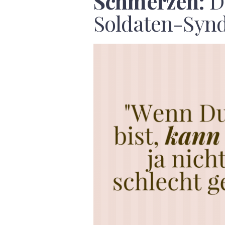
Schmerzen:
D
Soldaten-Syn