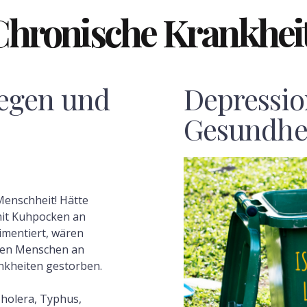
Chronische Krankhei
egen und
Depressio
Gesundhe
Menschheit! Hätte
mit Kuhpocken an
mentiert, wären
ionen Menschen an
nkheiten gestorben.
Cholera, Typhus,