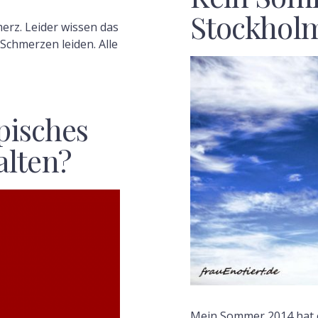
Stockhol
erz. Leider wissen das
 Schmerzen leiden. Alle
ypisches
lten?
Mein Sommer 2014 hat ei