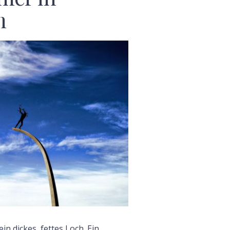
m
F
n dickes, fettes Loch. Ein