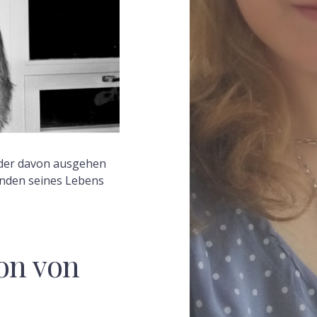
F
 der davon ausgehen
unden seines Lebens
on von