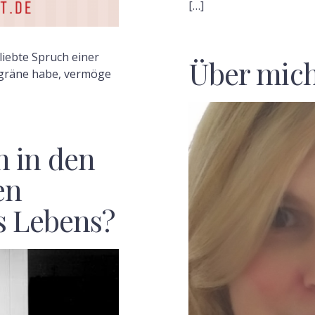
[…]
liebte Spruch einer
Über mic
igräne habe, vermöge
 in den
en
s Lebens?