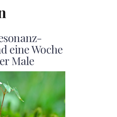
n
esonanz-
nd eine Woche
ter Male
F