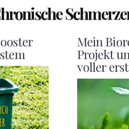
hronische Schmerze
ooster
Mein Bior
ystem
Projekt u
voller ers
F