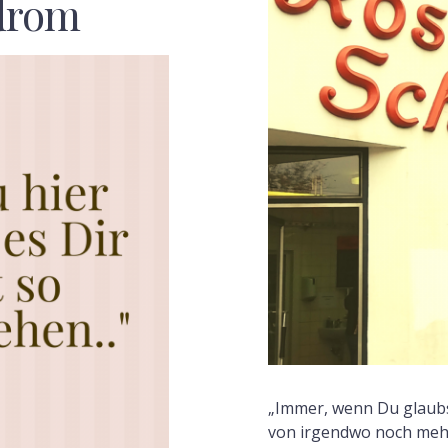
drom
F
„Immer, wenn Du glaubs
von irgendwo noch mehr 