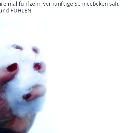
ahre mal fünfzehn vernünftige Schneeflocken sah,
s und FÜHLEN.