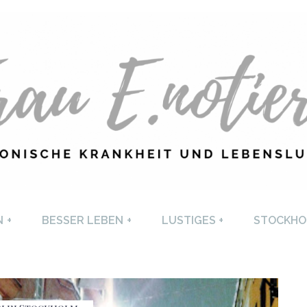
U E. NOTIERT
CHRONISCHE KRANKHEI
N
+
BESSER LEBEN
+
LUSTIGES
+
STOCKHO
LEBENSLUST