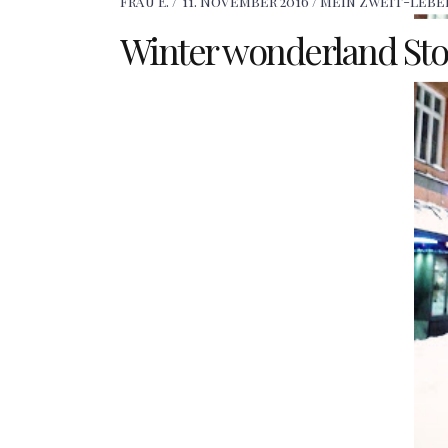
Frau E.
11. November 2016
Mein Zweit-Lebe
Winter wonderland St