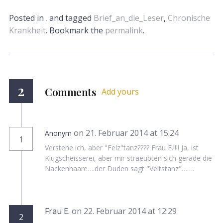
Posted in
.
and tagged
Brief_an_die_Leser
,
Chronische
Krankheit
. Bookmark the
permalink
.
2
Comments
Add yours
on 21. Februar 2014 at 15:24
Anonym
1
Verstehe ich, aber "Feiz"tanz???? Frau E.!!!! Ja, ist
Klugscheisserei, aber mir straeubten sich gerade die
Nackenhaare….der Duden sagt "Veitstanz"…….
Frau E.
on 22. Februar 2014 at 12:29
2