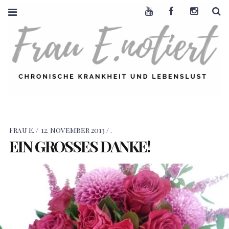
Youtube
Facebook
Instagra
S
FRAU E. NOTIERT
CHRONISCHE
KRANKHEIT +
LEBENSLUST
Frau E.
12. November 2013
.
EIN
GROSSES
DANKE!