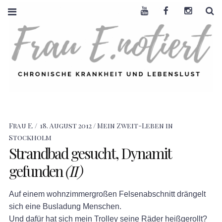
Youtube
Facebook
Instagra
S
FRAU E. NOTIERT
CHRONISCHE
KRANKHEIT +
LEBENSLUST
Frau E.
18. August 2012
Mein Zweit-Leben in
Stockholm
Strandbad gesucht, Dynamit
gefunden
(II)
Auf einem wohnzimmergroßen Felsenabschnitt drängelt
sich eine Busladung Menschen.
Und dafür hat sich mein Trolley seine Räder heißgerollt?