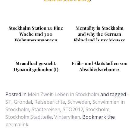
Stockholm Station 1a: Eine
Mentality in Stockholm
Woche und 300
and why the German
Wohnungsannoncen
Rhineland is my Mousse
später
au Chocolat
Strandbad gesucht,
Früh- und Akutstadien von
Dynamit gefunden (I)
Abschiedsschmerz
Posted in
Mein Zweit-Leben in Stockholm
and tagged
-
ST
,
Gröndal
,
Reiseberichte
,
Schweden
,
Schwimmen in
Stockholm
,
Städtereisen
,
STO2012
,
Stockholm
,
Stockholm Stadtteile
,
Vinterviken
. Bookmark the
permalink
.