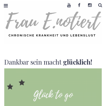
Youtube
Facebook
Instagra
S
FRAU E. NOTIERT
CHRONISCHE
KRANKHEIT +
LEBENSLUST
Dankbar sein macht
glücklich!