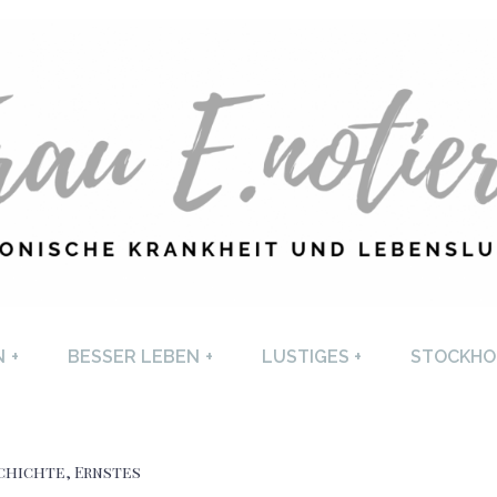
U E. NOTIERT
CHRONISCHE KRANKHEI
N
+
BESSER LEBEN
+
LUSTIGES
+
STOCKHO
LEBENSLUST
chichte
,
Ernstes