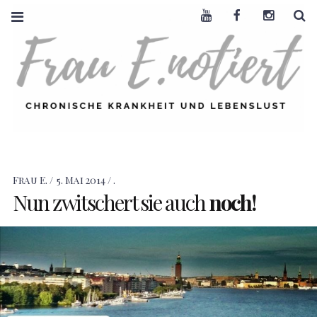
Youtube
Facebook
Instagra
S
FRAU E. NOTIERT
CHRONISCHE
KRANKHEIT +
LEBENSLUST
Frau E.
5. Mai 2014
.
Nun zwitschert sie auch
noch!