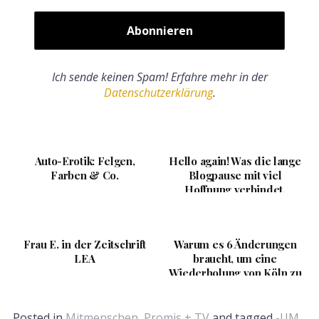
Ich sende keinen Spam! Erfahre mehr in der
Datenschutzerklärung
.
Auto-Erotik: Felgen,
Hello again! Was die lange
Farben & Co.
Blogpause mit viel
Hoffnung verbindet.
Frau E. in der Zeitschrift
Warum es 6 Änderungen
LEA
braucht, um eine
Wiederholung von Köln zu
verhindern
Posted in
Mitmenschen, Promis + TV
and tagged
-UM
,