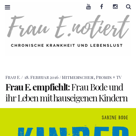
Youtube
Facebook
Instagra
S
FRAU E. NOTIERT
CHRONISCHE
KRANKHEIT +
LEBENSLUST
Frau E.
18. Februar 2016
Mitmenschen, Promis + TV
Frau
E.
empfiehlt:
Frau Bode und
ihr Leben mit hauseigenen Kindern