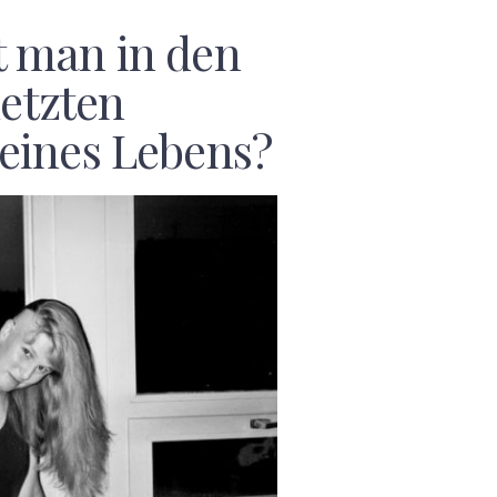
 man in den
letzten
eines Lebens?
F