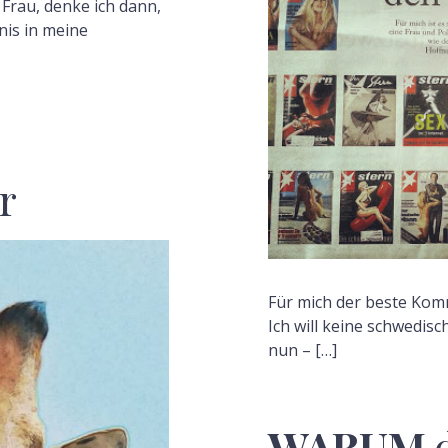
Frau, denke ich dann,
nis in meine
r
Für mich der beste Ko
Ich will keine schwedis
nun – […]
WARUM
d