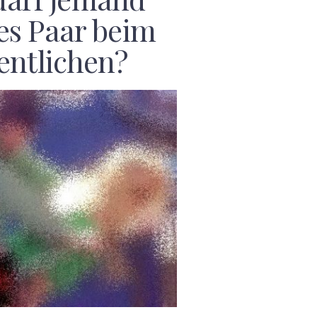
es Paar beim
entlichen?
F