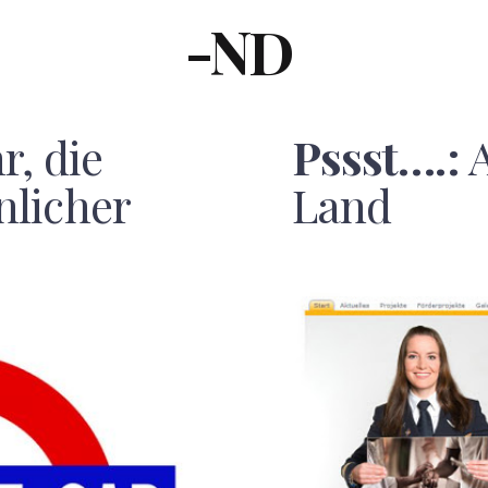
-ND
r, die
Pssst….:
A
licher
Land