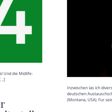
F
os! Und die Midlife-
[…]
Inzwischen las ich dive
deutschen Austauschsch
r
(Montana, USA). Für sei