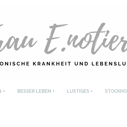
U E. NOTIERT
CHRONISCHE KRANKHEI
N
+
BESSER LEBEN
+
LUSTIGES
+
STOCKHO
LEBENSLUST