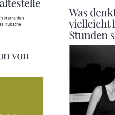
ltestelle
Was denkt
ch starre den
vielleicht 
das hübsche
Stunden s
on von