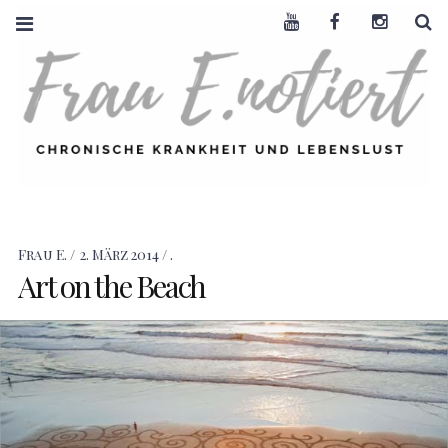
Youtube
Facebook
Instagra
S
FRAU E. NOTIERT
CHRONISCHE
KRANKHEIT +
LEBENSLUST
Frau E.
2. März 2014
.
Art on the Beach