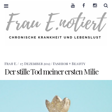
Youtube
Facebook
Instagra
S
FRAU E. NOTIERT
CHRONISCHE
KRANKHEIT +
LEBENSLUST
Frau E.
17. Dezember 2012
Fashion + Beauty
Der stille Tod meiner ersten Milie