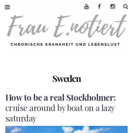
Youtube
Facebook
Instagra
S
FRAU E. NOTIERT
CHRONISCHE
KRANKHEIT +
LEBENSLUST
Sweden
How to be a real Stockholmer:
cruise around by boat on a lazy
saturday