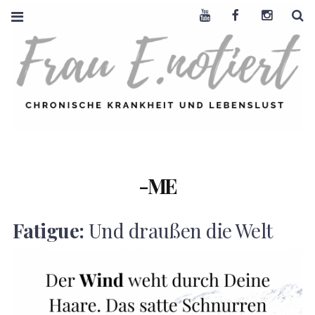
Youtube
Facebook
Instagra
S
FRAU E. NOTIERT
CHRONISCHE
KRANKHEIT +
LEBENSLUST
-ME
Fatigue:
Und draußen die Welt