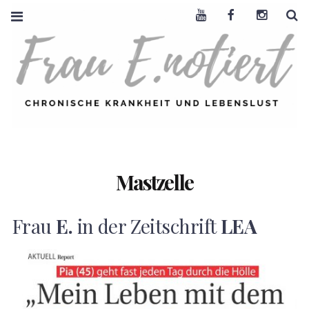
Youtube
Facebook
Instagra
S
FRAU E. NOTIERT
CHRONISCHE
KRANKHEIT +
LEBENSLUST
Mastzelle
Frau
E.
in der Zeitschrift
LEA