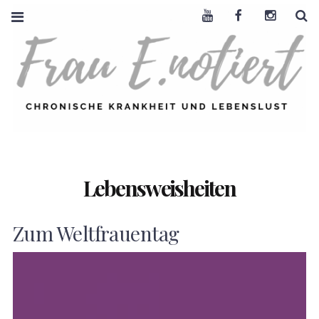
Youtube
Facebook
Instagra
S
FRAU E. NOTIERT
CHRONISCHE
KRANKHEIT +
LEBENSLUST
Lebensweisheiten
Zum Weltfrauentag