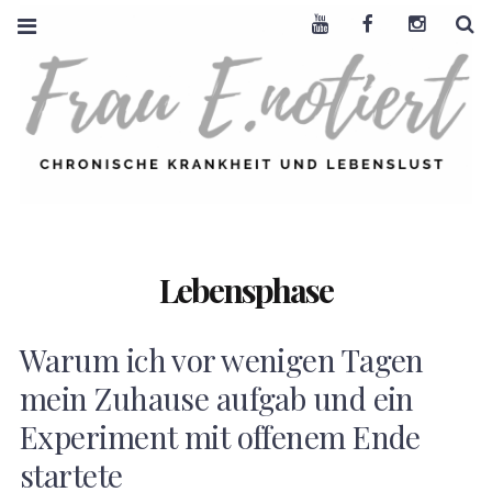
Youtube
Facebook
Instagra
S
FRAU E. NOTIERT
CHRONISCHE
KRANKHEIT +
LEBENSLUST
Lebensphase
Warum ich vor wenigen Tagen
mein Zuhause aufgab und ein
Experiment mit offenem Ende
startete