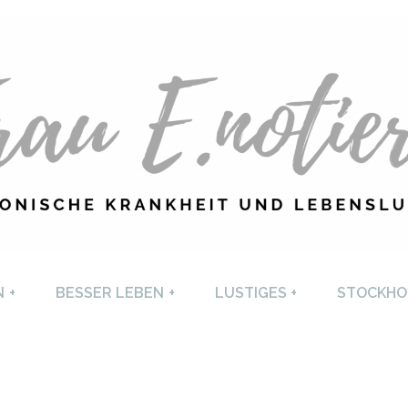
U E. NOTIERT
CHRONISCHE KRANKHEI
N
+
BESSER LEBEN
+
LUSTIGES
+
STOCKHO
LEBENSLUST