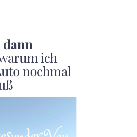
, dann
warum ich
Auto nochmal
uß