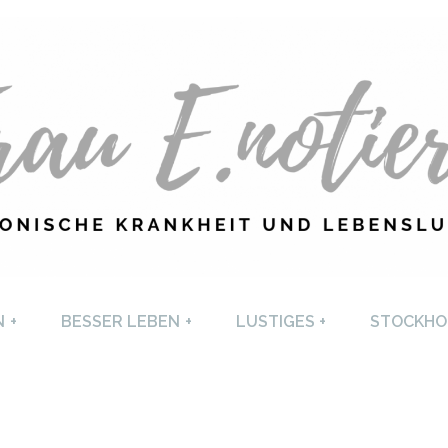
U E. NOTIERT
CHRONISCHE KRANKHEI
N
+
BESSER LEBEN
+
LUSTIGES
+
STOCKHO
LEBENSLUST