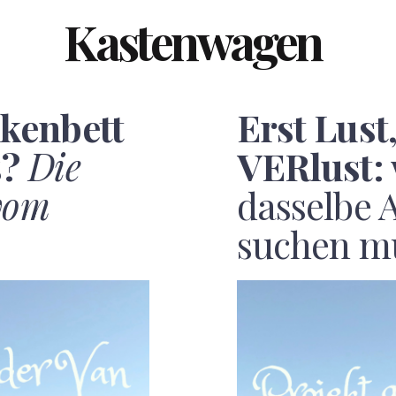
Kastenwagen
kenbett
Erst Lust
s?
Die
VERlust:
vom
dasselbe 
suchen m