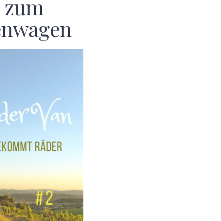
n zum
enwagen
F