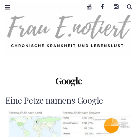
Youtube
Facebook
Instagra
S
FRAU E. NOTIERT
CHRONISCHE
KRANKHEIT +
LEBENSLUST
Google
Eine Petze namens Google