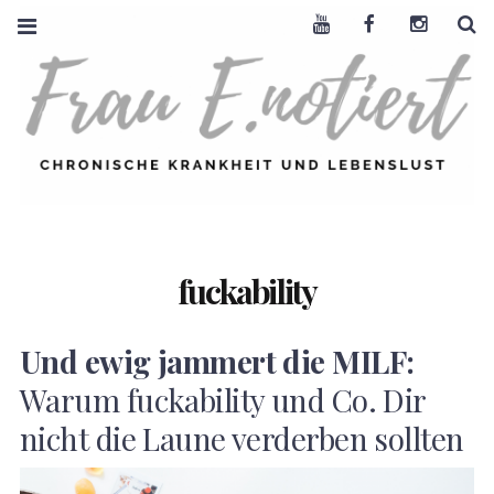
Youtube
Facebook
Instagra
S
FRAU E. NOTIERT
CHRONISCHE
KRANKHEIT +
LEBENSLUST
fuckability
Und ewig jammert die MILF:
Warum fuckability und Co. Dir
nicht die Laune verderben sollten