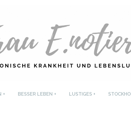
U E. NOTIERT
CHRONISCHE KRANKHEI
N
+
BESSER LEBEN
+
LUSTIGES
+
STOCKHO
LEBENSLUST