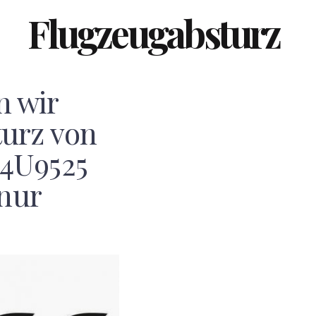
Flugzeugabsturz
 wir
urz von
4U9525
 nur