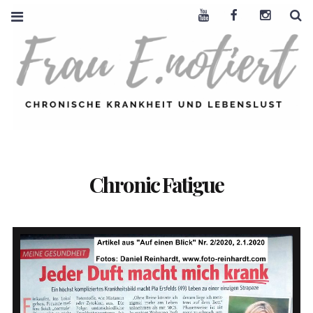
Youtube
Facebook
Instagra
S
FRAU E. NOTIERT
CHRONISCHE
KRANKHEIT +
LEBENSLUST
Chronic Fatigue