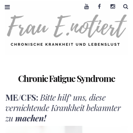
Youtube
Facebook
Instagra
S
FRAU E. NOTIERT
CHRONISCHE
KRANKHEIT +
LEBENSLUST
Chronic Fatigue Syndrome
ME/CFS:
Bitte hilf‘ uns, diese
vernichtende Krankheit bekannter
zu
machen!