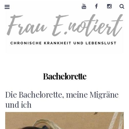
Youtube
Facebook
Instagra
S
FRAU E. NOTIERT
CHRONISCHE
KRANKHEIT +
LEBENSLUST
Bachelorette
Die Bachelorette, meine Migräne
und ich